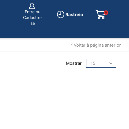
Entre ou
0
R$
0.00
Rastreio
Cadastre-
se
Voltar à página anterior
Mostrar