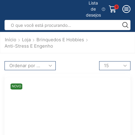
Lista
0
de
desejos
Início
Loja
Brinquedos E Hobbies
Anti-Stress E Engenho
NOVO