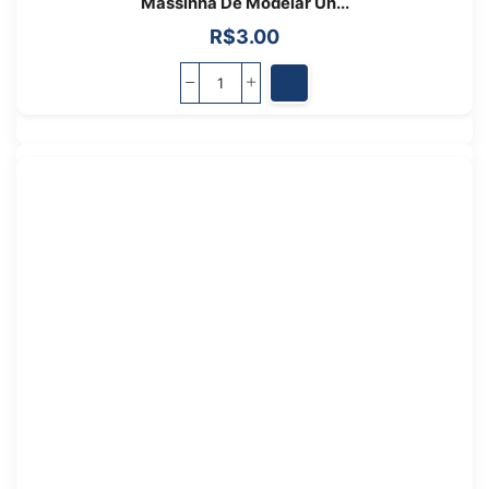
Massinha De Modelar Un...
R$
3.00