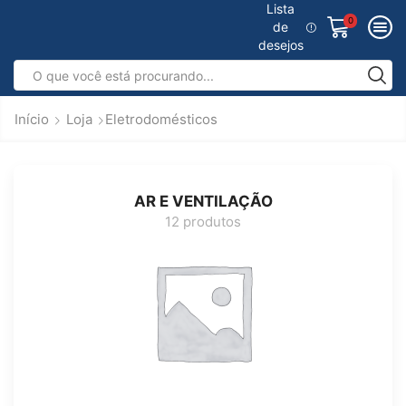
Lista
0
de
desejos
Início
Loja
Eletrodomésticos
AR E VENTILAÇÃO
12 produtos