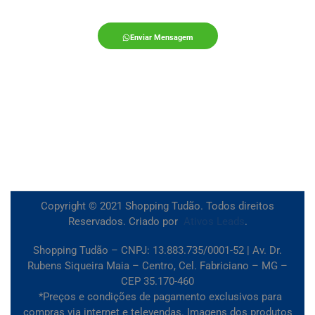
Enviar Mensagem
Copyright © 2021 Shopping Tudão. Todos direitos
Reservados. Criado por
Ativos Leads
.
Shopping Tudão – CNPJ: 13.883.735/0001-52 | Av. Dr.
Rubens Siqueira Maia – Centro, Cel. Fabriciano – MG –
CEP 35.170-460
*Preços e condições de pagamento exclusivos para
compras via internet e televendas. Imagens dos produtos