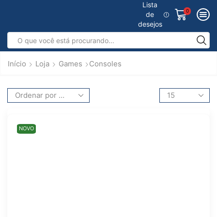
Lista
0
de
desejos
Início
Loja
Games
Consoles
NOVO