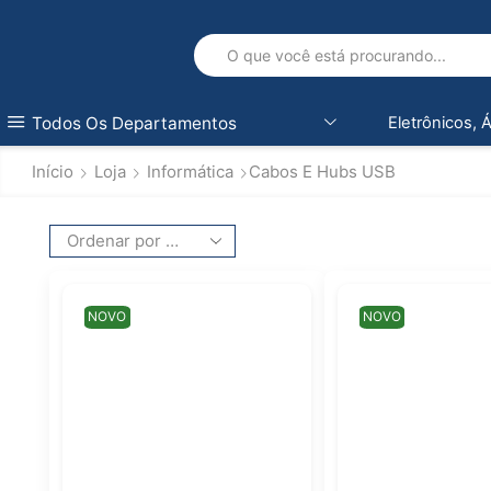
Todos Os Departamentos
Eletrônicos, 
Início
Loja
Informática
Cabos E Hubs USB
NOVO
NOVO