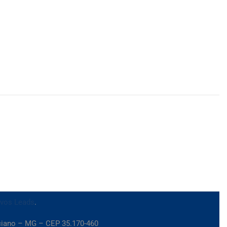
ivos Leads
.
iciano – MG – CEP 35.170-460