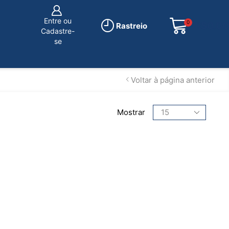
Entre ou
0
R$
0.00
Rastreio
Cadastre-
se
Voltar à página anterior
Mostrar