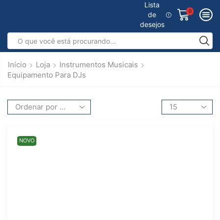
Lista
0
de
desejos
Início
Loja
Instrumentos Musicais
Equipamento Para DJs
NOVO