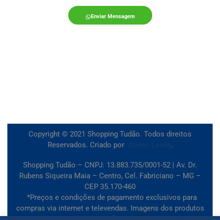
Enviar Mensagem
Copyright © 2021 Shopping Tudão. Todos direitos
Reservados. Criado por
Ativos Leads
.
Shopping Tudão – CNPJ: 13.883.735/0001-52 | Av. Dr.
Rubens Siqueira Maia – Centro, Cel. Fabriciano – MG –
CEP 35.170-460
*Preços e condições de pagamento exclusivos para
compras via internet e televendas. Imagens dos produtos
meramente ilustrativas.