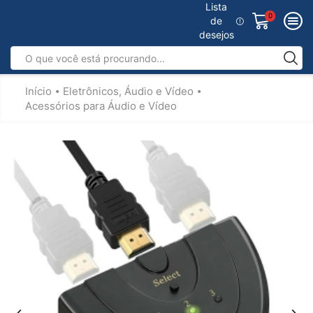
Lista
0
de
desejos
Início
Eletrônicos, Áudio e Vídeo
•
•
Acessórios para Áudio e Vídeo