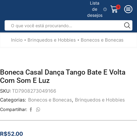
Lista
0
de
desejos
Início
Brinquedos e Hobbies
Bonecos e Bonecas
•
•
Boneca Casal Dança Tango Bate E Volta
Com Som E Luz
SKU:
TD7908273049166
Categorias:
Bonecos e Bonecas
,
Brinquedos e Hobbies
Compartilhar:
R$
52.00