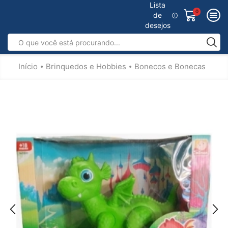
Lista
0
de
desejos
Início
Brinquedos e Hobbies
Bonecos e Bonecas
•
•