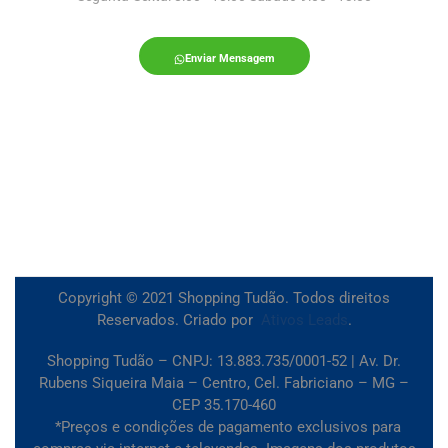
Enviar Mensagem
Copyright © 2021 Shopping Tudão. Todos direitos
Reservados. Criado por
Ativos Leads
.
Shopping Tudão – CNPJ: 13.883.735/0001-52 | Av. Dr.
Rubens Siqueira Maia – Centro, Cel. Fabriciano – MG –
CEP 35.170-460
*Preços e condições de pagamento exclusivos para