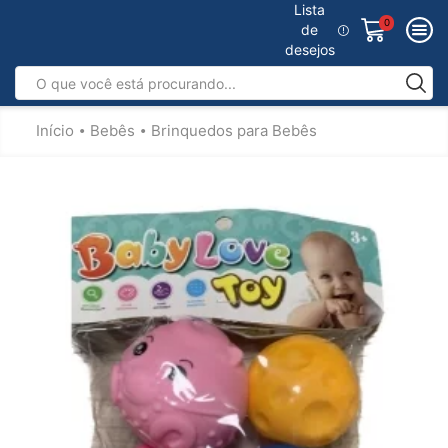
Lista
0
de
desejos
Início
Bebês
Brinquedos para Bebês
•
•