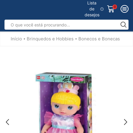
Lista
0
de
desejos
Início
Brinquedos e Hobbies
Bonecos e Bonecas
•
•