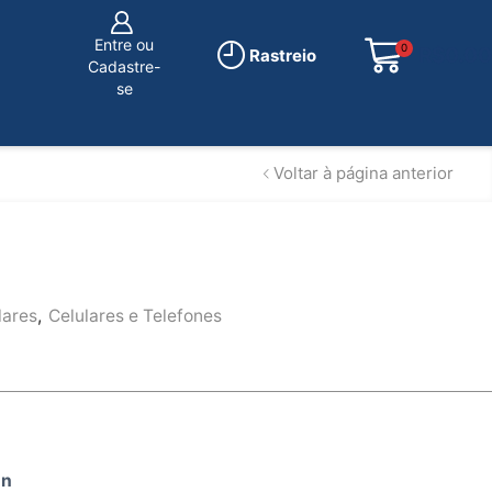
Entre ou
0
R$
0.00
Rastreio
Cadastre-
se
Voltar à página anterior
lares
,
Celulares e Telefones
on