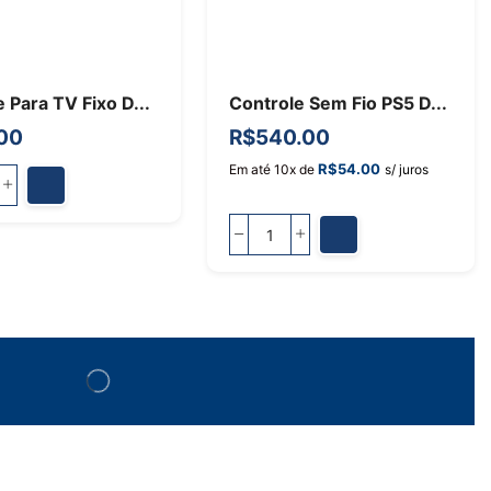
 Para TV Fixo D...
Controle Sem Fio PS5 D...
00
R$
540.00
R$
54.00
Em até 10x de
s/ juros