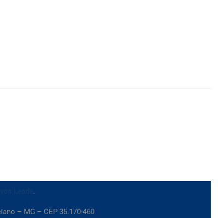
ivos Leads
.
iciano – MG – CEP 35.170-460