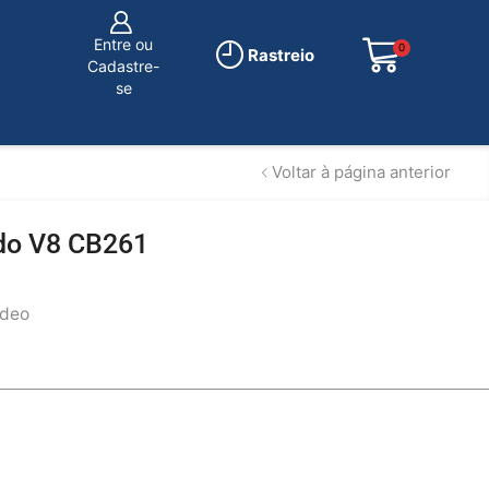
Entre ou
0
R$
0.00
Rastreio
Cadastre-
se
Voltar à página anterior
do V8 CB261
ídeo