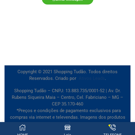
Copyright © 2021 Shopping Tudão. Todos direitos
Reservados. Criado por
Ativos Leads
.
Shopping Tudão – CNPJ: 13.883.735/0001-52 | Av. Dr.
Rubens Siqueira Maia – Centro, Cel. Fabriciano – MG –
CEP 35.170-460
*Preços e condições de pagamento exclusivos para
compras via internet e televendas. Imagens dos produtos
meramente ilustrativas.
HOME
Loja
TELEFONE