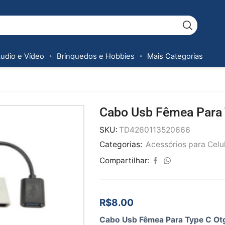
Áudio e Vídeo
Brinquedos e Hobbies
Mais Categorias
Cabo Usb Fêmea Para 
SKU:
TD4260113520666
Categorias:
Acessórios para Celu
Compartilhar:
R$
8.00
Cabo Usb Fêmea Para Type C O