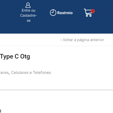
Entre ou
0
R$
0.00
Rastreio
Cadastre-
se
Voltar à página anterior
Type C Otg
lares
,
Celulares e Telefones
tg