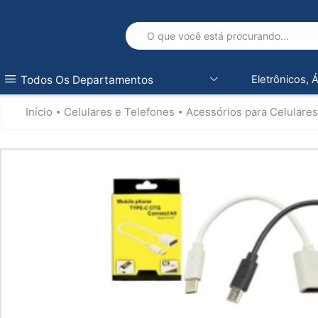
Todos Os Departamentos
Eletrônicos, 
Início
Celulares e Telefones
Acessórios para Celulares
•
•