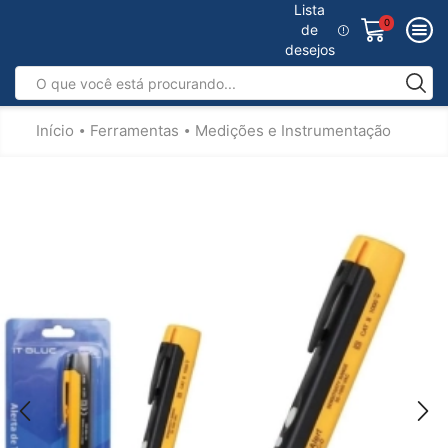
Lista
0
de
desejos
Início
Ferramentas
Medições e Instrumentação
•
•