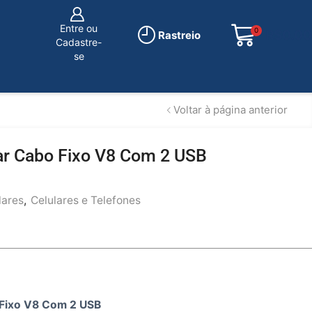
Entre ou
0
R$
0.00
Rastreio
Cadastre-
se
Voltar à página anterior
ar Cabo Fixo V8 Com 2 USB
lares
,
Celulares e Telefones
 Fixo V8 Com 2 USB