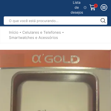
Lista
0
de
desejos
Início
Celulares e Telefones
•
•
Smartwatches e Acessórios