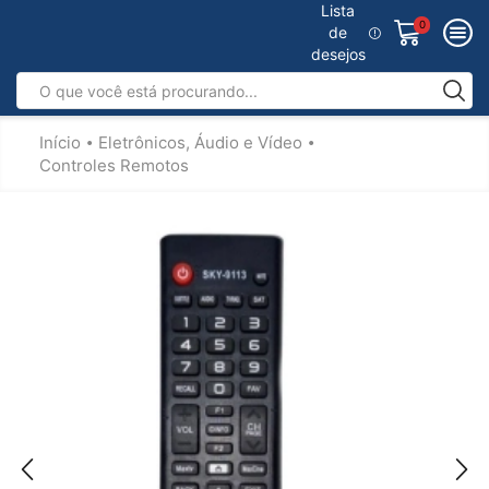
Lista
0
de
desejos
Início
Eletrônicos, Áudio e Vídeo
•
•
Controles Remotos