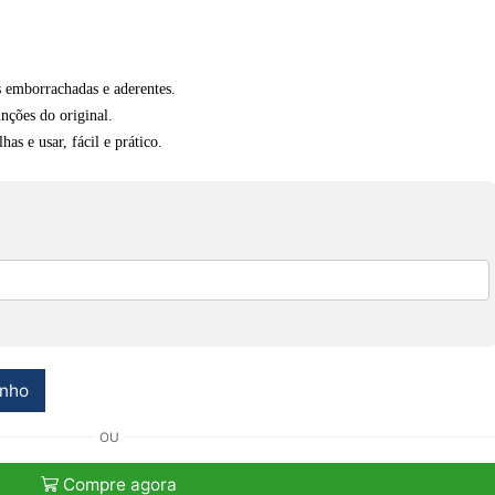
s emborrachadas e aderentes.
unções do original.
as e usar, fácil e prático.
inho
OU
Compre agora