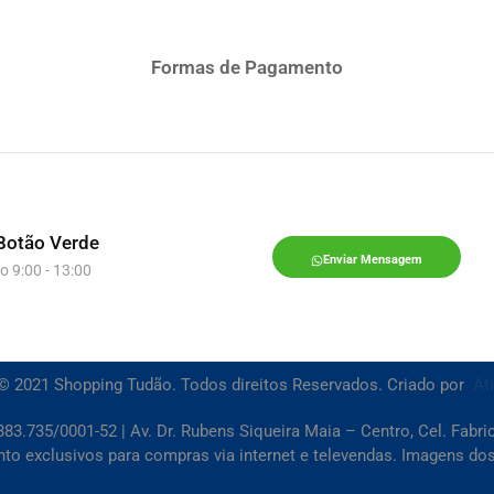
Formas de Pagamento
Botão Verde
Enviar Mensagem
o 9:00 - 13:00
© 2021 Shopping Tudão. Todos direitos Reservados. Criado por
At
83.735/0001-52 | Av. Dr. Rubens Siqueira Maia – Centro, Cel. Fabr
 exclusivos para compras via internet e televendas. Imagens dos