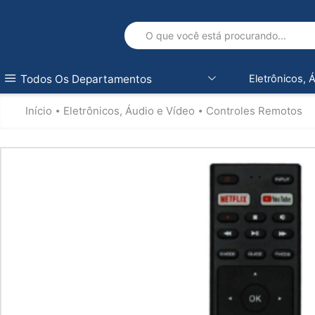
Todos Os Departamentos
Eletrônicos, 
Início
Eletrônicos, Áudio e Vídeo
Controles Remotos
•
•