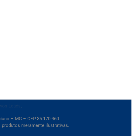
ivos Leads
.
iciano – MG – CEP 35.170-460
 produtos meramente ilustrativas.