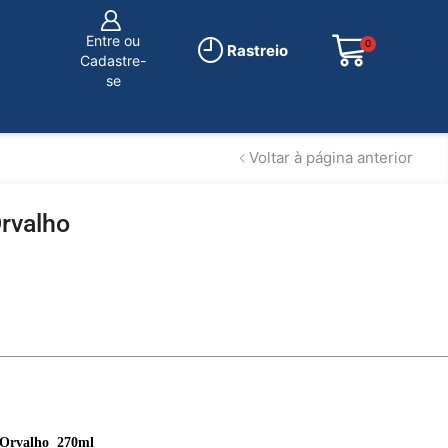
Entre ou
0
R$
0.00
Rastreio
Cadastre-
se
Voltar à página anterior
rvalho
 Orvalho
270ml