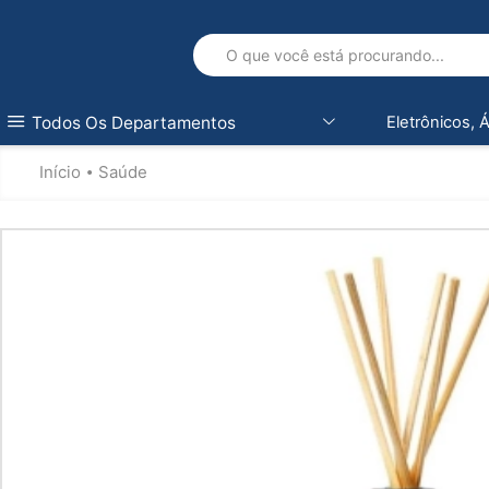
Todos Os Departamentos
Eletrônicos, 
Início
Saúde
•