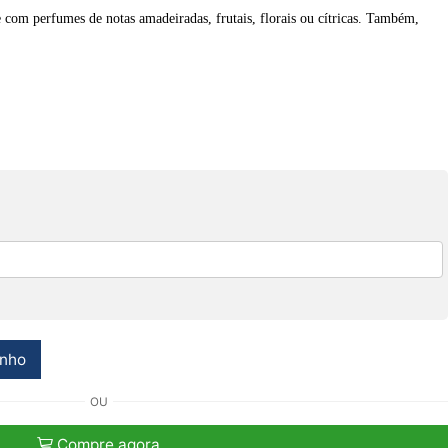
com perfumes de notas amadeiradas, frutais, florais ou cítricas. Também,
inho
OU
Compre agora