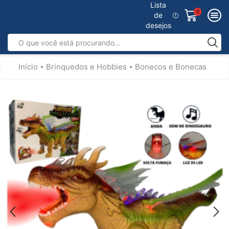
Lista
0
de
desejos
Início
Brinquedos e Hobbies
Bonecos e Bonecas
•
•