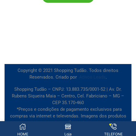
Copyright © 2021 Shopping Tudão. Todos direitos
Reservados. Criado por
Ativos Leads
.
Shopping Tudão – CNPJ: 13.883.735/0001-52 | Av. Dr.
Rubens Siqueira Maia – Centro, Cel. Fabriciano – MG –
CEP 35.170-460
*Preços e condições de pagamento exclusivos para
compras via internet e televendas. Imagens dos produtos
meramente ilustrativas.
HOME
Loja
TELEFONE