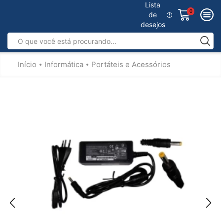
Lista
0
de
desejos
Início
Informática
Portáteis e Acessórios
•
•