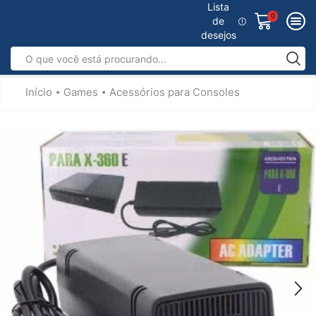
Lista
0
de
desejos
Início
Games
Acessórios para Consoles
•
•