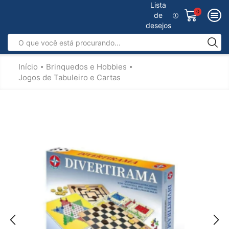
Lista
0
de
desejos
Início
Brinquedos e Hobbies
•
•
Jogos de Tabuleiro e Cartas