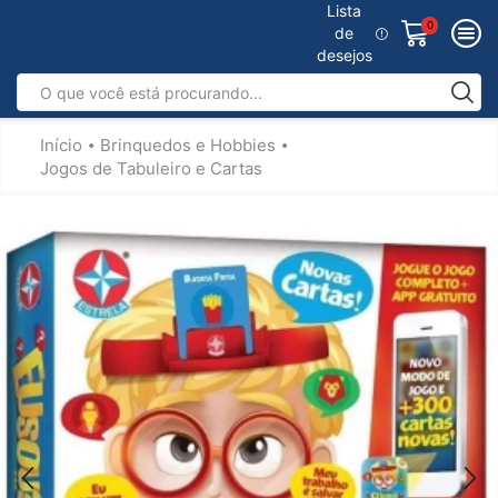
Lista
0
de
desejos
Início
Brinquedos e Hobbies
•
•
Jogos de Tabuleiro e Cartas