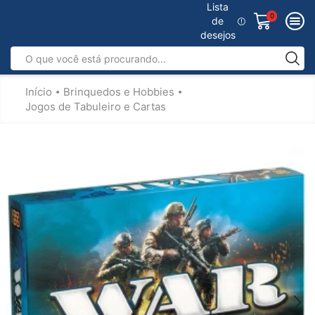
Lista
0
de
desejos
Início
Brinquedos e Hobbies
•
•
Jogos de Tabuleiro e Cartas