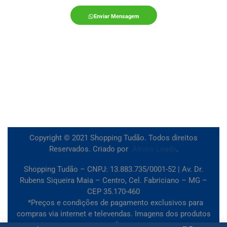
Enviar Mensagem
Copyright © 2021 Shopping Tudão. Todos direitos
Reservados. Criado por
Ativos Leads
.
Shopping Tudão – CNPJ: 13.883.735/0001-52 | Av. Dr.
Rubens Siqueira Maia – Centro, Cel. Fabriciano – MG –
CEP 35.170-460
*Preços e condições de pagamento exclusivos para
compras via internet e televendas. Imagens dos produtos
meramente ilustrativas.