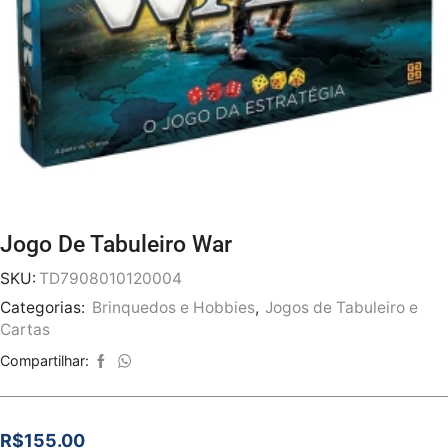
Jogo De Tabuleiro War
SKU:
TD7908010120004
Categorias:
Brinquedos e Hobbies
,
Jogos de Tabuleiro e
Cartas
Compartilhar:
R$
155.00