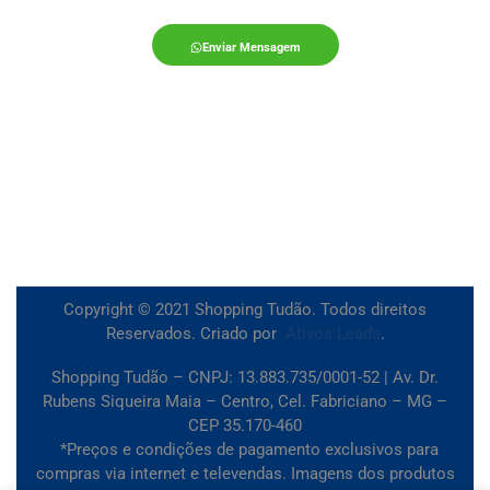
Enviar Mensagem
Copyright © 2021 Shopping Tudão. Todos direitos
Reservados. Criado por
Ativos Leads
.
Shopping Tudão – CNPJ: 13.883.735/0001-52 | Av. Dr.
Rubens Siqueira Maia – Centro, Cel. Fabriciano – MG –
CEP 35.170-460
*Preços e condições de pagamento exclusivos para
compras via internet e televendas. Imagens dos produtos