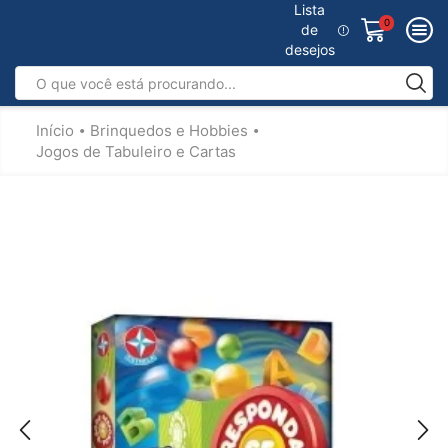
Lista
0
de
desejos
Início
Brinquedos e Hobbies
•
•
Jogos de Tabuleiro e Cartas