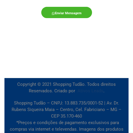
Enviar Mensagem
Copyright © 2021 Shopping Tudão. Todos direitos
Reservados. Criado por
Ativos Leads
.
Shopping Tudão – CNPJ: 13.883.735/0001-52 | Av. Dr.
Rubens Siqueira Maia – Centro, Cel. Fabriciano – MG –
CEP 35.170-460
*Preços e condições de pagamento exclusivos para
compras via internet e televendas. Imagens dos produtos