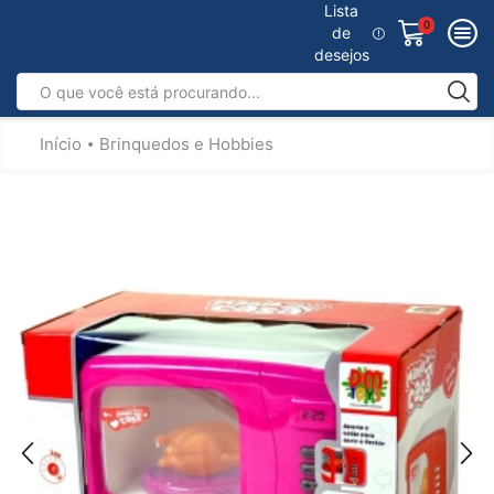
Lista
0
de
desejos
Início
Brinquedos e Hobbies
•