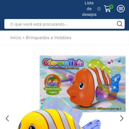
Lista
0
de
desejos
Início
Brinquedos e Hobbies
•