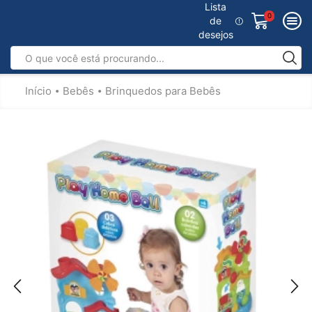
Lista
0
de
desejos
Início
Bebês
Brinquedos para Bebês
•
•