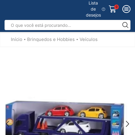
Lista
0
de
desejos
Início
Brinquedos e Hobbies
Veículos
•
•