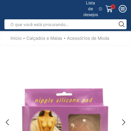
Lista
0
de
desejos
Início
Calçados e Malas
Acessórios de Moda
•
•