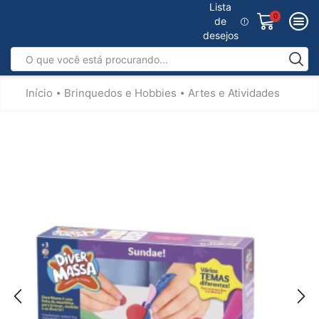
Lista
0
de
desejos
Início
Brinquedos e Hobbies
Artes e Atividades
•
•