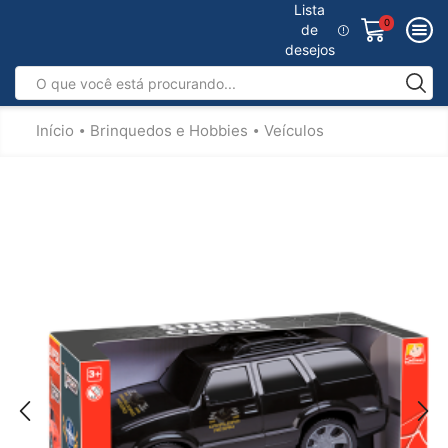
Lista
0
de
desejos
Início
Brinquedos e Hobbies
Veículos
•
•