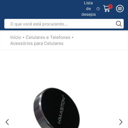
Lista
0
de
desejos
Início
Celulares e Telefones
•
•
Acessórios para Celulares