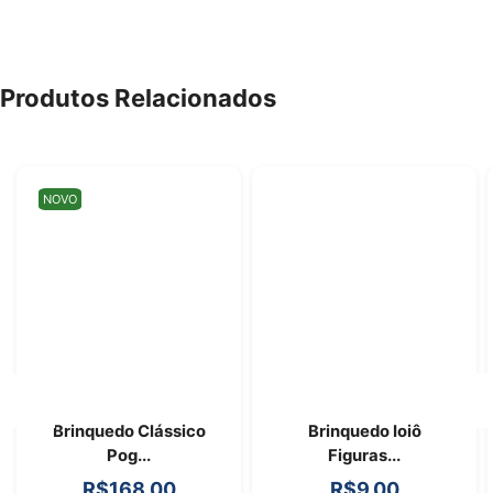
Produtos Relacionados
NOVO
Brinquedo Clássico
Brinquedo Ioiô
Pog...
Figuras...
R$
168.00
R$
9.00