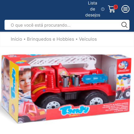
Lista
0
de
desejos
Início
Brinquedos e Hobbies
Veículos
•
•