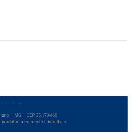
ivos Leads
.
iciano – MG – CEP 35.170-460
 produtos meramente ilustrativas.