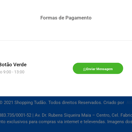
Formas de Pagamento
Botão Verde
Enviar Mensagem
o 9:00 - 13:00
© 2021 Shopping Tudão. Todos direitos Reservados. Criado por
At
83.735/0001-52 | Av. Dr. Rubens Siqueira Maia – Centro, Cel. Fabr
 exclusivos para compras via internet e televendas. Imagens dos