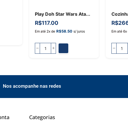
Play Doh Star Wars Ata...
Cozinh
R$
117.00
R$
266
R$
58.50
Em até 2x de
s/ juros
Em até 6x
Nos acompanhe nas redes
onta
Categorias