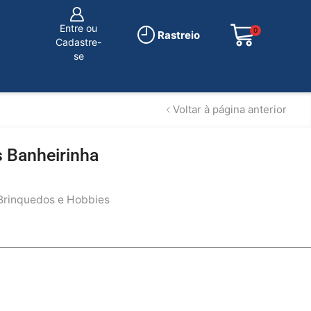
Entre ou
0
R$
0.00
Rastreio
Cadastre-
se
Voltar à página anterior
 Banheirinha
Brinquedos e Hobbies