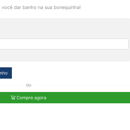
a você dar banho na sua bonequinha!
inho
OU
Compre agora