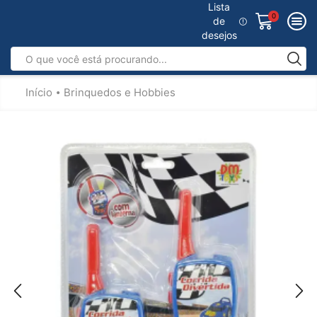
Lista
0
de
desejos
Início
Brinquedos e Hobbies
•