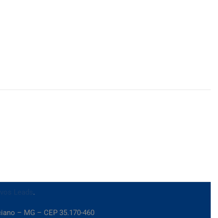
ivos Leads
.
iciano – MG – CEP 35.170-460