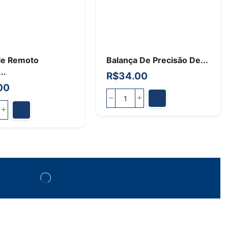
le Remoto
Balança De Precisão De...
..
R$
34.00
00