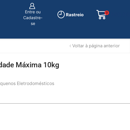
Entre ou
0
R$
0.00
Rastreio
Cadastre-
se
Voltar à página anterior
cidade Máxima 10kg
quenos Eletrodomésticos