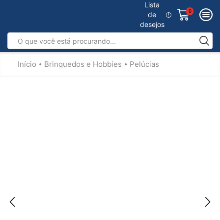
Lista
0
de
desejos
Início
Brinquedos e Hobbies
Pelúcias
•
•