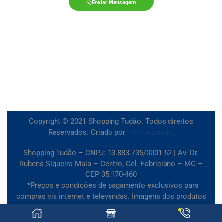
Enviar Mensagem
Copyright © 2021 Shopping Tudão. Todos direitos
Reservados. Criado por
Ativos Leads
.
Shopping Tudão – CNPJ: 13.883.735/0001-52 | Av. Dr.
Rubens Siqueira Maia – Centro, Cel. Fabriciano – MG –
CEP 35.170-460
*Preços e condições de pagamento exclusivos para
compras via internet e televendas. Imagens dos produtos
meramente ilustrativas.