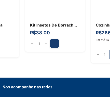
da
Kit Insetos De Borrach...
Cozinh
R$
38.00
R$
266
Em até 6x
Nos acompanhe nas redes