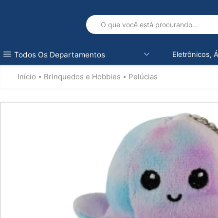
Todos Os Departamentos
Eletrônicos, 
Início
Brinquedos e Hobbies
Pelúcias
•
•