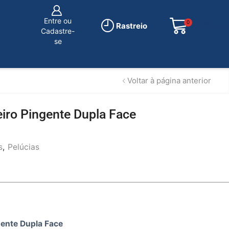
Entre ou
0
R$
0.00
Rastreio
Cadastre-
se
Voltar à página anterior
iro Pingente Dupla Face
s
,
Pelúcias
ente Dupla Face