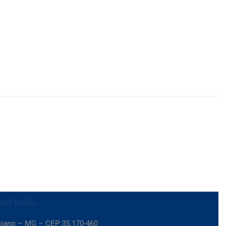
ivos Leads
.
iciano – MG – CEP 35.170-460