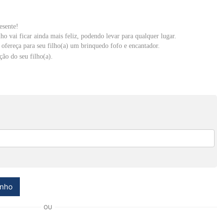
esente!
ho vai ficar ainda mais feliz, podendo levar para qualquer lugar.
ofereça para seu filho(a) um brinquedo fofo e encantador.
ão do seu filho(a).
inho
OU