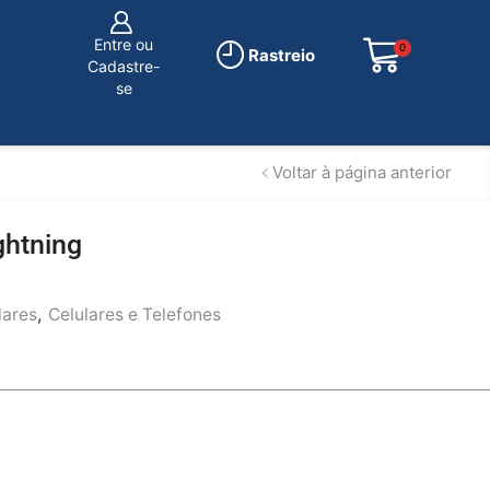
Entre ou
0
R$
0.00
Rastreio
Cadastre-
se
Voltar à página anterior
ghtning
lares
,
Celulares e Telefones