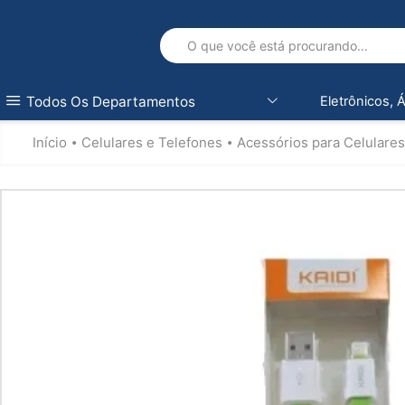
Todos Os Departamentos
Eletrônicos, 
Início
Celulares e Telefones
Acessórios para Celulares
•
•