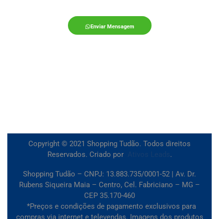
Enviar Mensagem
Copyright © 2021 Shopping Tudão. Todos direitos
Reservados. Criado por
Ativos Leads
.
Shopping Tudão – CNPJ: 13.883.735/0001-52 | Av. Dr.
Rubens Siqueira Maia – Centro, Cel. Fabriciano – MG –
CEP 35.170-460
*Preços e condições de pagamento exclusivos para
compras via internet e televendas. Imagens dos produtos