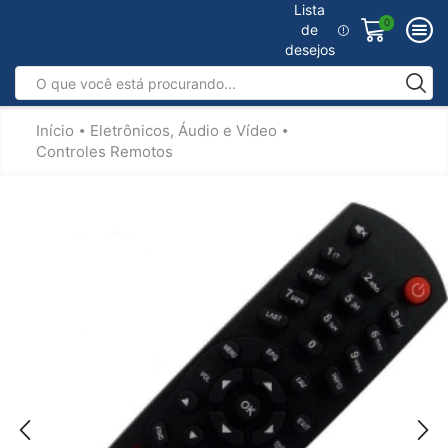
Lista
0
de
desejos
Início
Eletrônicos, Áudio e Vídeo
•
•
Controles Remotos