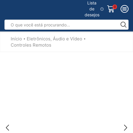
Lista
0
de
desejos
Início
Eletrônicos, Áudio e Vídeo
•
•
Controles Remotos