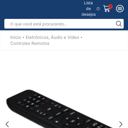
Lista
0
de
desejos
Início
Eletrônicos, Áudio e Vídeo
•
•
Controles Remotos