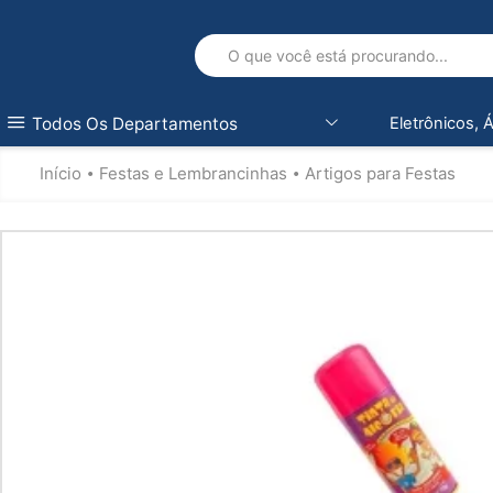
Todos Os Departamentos
Eletrônicos, 
Início
Festas e Lembrancinhas
Artigos para Festas
•
•