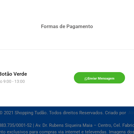
Formas de Pagamento
Botão Verde
Enviar Mensagem
o 9:00 - 13:00
© 2021 Shopping Tudão. Todos direitos Reservados. Criado por
At
83.735/0001-52 | Av. Dr. Rubens Siqueira Maia – Centro, Cel. Fabr
 exclusivos para compras via internet e televendas. Imagens dos