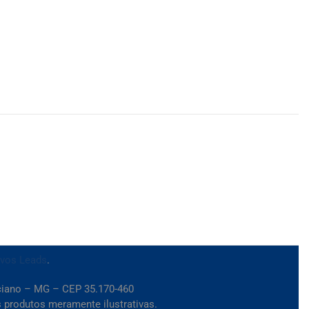
ivos Leads
.
iciano – MG – CEP 35.170-460
 produtos meramente ilustrativas.