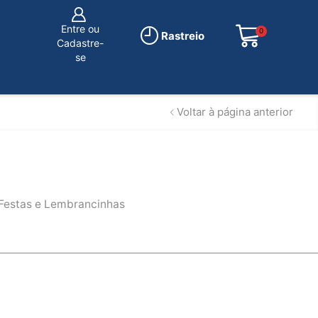
Entre ou
0
R$
0.00
Rastreio
Cadastre-
se
Voltar à página anterior
l
Festas e Lembrancinhas